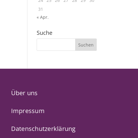
24
25
26
27
28
29
30
31
« Apr.
Suche
Über uns
Impressum
Datenschutzerklärung